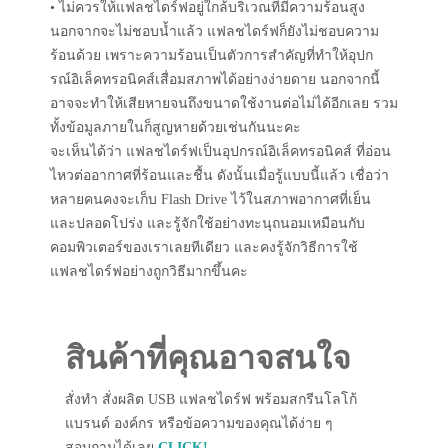
• ไม่ควรให้แฟลชไดร์ฟอยู่ใกล้บริเวณที่มีความร้อนสูง
นอกจากจะไม่ชอบน้ำแล้ว แฟลชไดร์ฟก็ยังไม่ชอบความ
ร้อนด้วย เพราะความร้อนเป็นตัวการสำคัญที่ทำให้อุปก
รณ์อิเล็คทรอนิคส์เสื่อมสภาพได้อย่างง่ายดาย นอกจากนี้
อาจจะทำให้เสียหายจนถึงขนาดใช้งานต่อไม่ได้อีกเลย รวม
ทั้งข้อมูลภายในก็สูญหายด้วยเช่นกันนะคะ
จะเห็นได้ว่า แฟลชไดร์ฟเป็นอุปกรณ์อิเล็คทรอนิคส์ ที่อ่อน
ไหวต่ออากาศที่ร้อนและชื้น ดังนั้นเมื่อรู้แบบนี้แล้ว เชื่อว่า
หลายคนคงจะเก็บ Flash Drive ไว้ในสภาพอากาศที่เย็น
และปลอดโปร่ง และรู้จักใช้อย่างทะนุถนอมเหมือนกับ
คอมพิวเตอร์ของเราเลยทีเดียว และคงรู้จักวิธีการใช้
แฟลชไดร์ฟอย่างถูกวิธีมากขึ้นคะ
สินค้าที่คุณอาจสนใจ
สั่งทำ สั่งผลิต USB แฟลชไดร์ฟ พร้อมสกรีนโลโก้
แบรนด์ องค์กร หรือข้อความของคุณได้ง่าย ๆ
สอบถามได้เลย
CLICK!