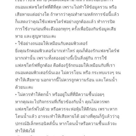
ถนอมแฟลชไดร์ฟที่ดีที่สุด เพราะไม่ทำให้ข้อมูลรวน หรือ
เสียหายแต่อย่างใด ถ้าหากว่าคุณทำตามหลักการข้อนี้แล้ว
ก็แสดงว่าคุณใช้แฟลชไดร์ฟอย่างถูกต้องแล้ว ทำการปิด
การใช้งานก่อนที่จะดึงออกทุกๆ ครั้งเพื่อป้องกันข้อมูลเสีย
หาย และสูญหายนะคะ
• ใช้อย่างถนอมให้เหมือนกับคอมพิวเตอร์
ยิ่งคุณรักคอมพิวเตอร์มากเท่าไหร่ คุณก็ต้องรักแฟลชไดร์ฟ
มากเท่านั้น เพราะทั้งสองอย่างนี้เป็นสิ่งคู่กัน การใช้
แฟลชไดร์ฟที่ถูกต้อง คือต้องรู้จักถนอมให้เหมือนกับที่เรา
ถนอมคอมพิวเตอร์นั่นเอง ไม่ควรโยน หรือ กระทบแรงๆ จน
ทำให้เสียหาย นอกจากนี้ไม่ควรถูกความร้อน และโดนน้ำ
ด้วยนะคะ
• ไม่ควรทำให้ตกน้ำ หรืออยู่ในที่ที่มีความชื้นบ่อยๆ
หากคุณจะไปกิจกรรมที่เกี่ยวข้องกับน้ำ คุณไม่ควรพก
แฟลชไดร์ฟไปด้วย หรือควรจะห่อหุ้มให้ดีก่อน เพราะหาก
โดนน้ำแล้ว อาจจะทำให้เสียหายได้ อย่างที่คุณก็รู้แล้วว่าอุ
ปกรณ์อิเล็กทรอนิคส์นั้น หากโดนน้ำหรือความชื้นแล้วจะ
ทำให้พังได้