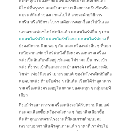
สมนาคุณ เนื่องจากแฟลชไดร์ฟหนังมีแพคเกจและ
ดีไซน์ที่หรูหรา แถมยังสามารถเลือกการสรีนชื่อหรือ
แบรนด์สินค้าของเราลงไปได้ อาจจะด้วยวิธีการ
สกรีน หรือวิธีการโบราณคือการตอกชื่อลงไปนั่นเอง
นอกจากแฟลชไดร์ฟหนังแล้ว แฟลชไดร์ฟอื่น ๆ เช่น
แฟลชไดร์ฟไม้
แฟลชไดร์ฟโลหะ
แฟลชไดร์ฟยาง
ก็
ยังคงมีความนิยมพอ ๆ กัน และเครื่องหนังอื่น ๆ ที่นอก
เหนือจากแฟลชไดร์ฟหนังก็ยังคงครองตลาดเครื่อง
หนังเป็นอันดับหนึ่งอยู่เช่นเคย ไม่ว่าจะเป็น กระเป๋า
หนัง ทั้งกระเป๋าถือและกระเป๋าสตางค์ เครื่องประดับ
โซฟา เฟอร์นิเจอร์ เบาะรถยนต์ ซองใส่โทรศัพท์มือถือ
สมุดปกหนัง ด้ามจับต่าง ๆ เป็นต้น เรียกได้ว่าอุสาหกร
รมเครื่องหนังครองอยู่ในตลาดของคนทุก ๆ กลุ่มเลยที
เดียว
ถึงแม้ว่าอุสาหกรรมเครื่องหนังจะได้รับความนิยมแต่
ก่อนจะเลือกซื้อเครื่องหนังต่าง ๆ ก็อย่าลืมเลือกซื้อ
สินค้าคุณภาพจากโรงงานที่มีคุณภาพด้วยนะคะ
เพราะนอกจากสินค้าคุณภาพแล้ว ราคาที่เราจ่ายไป