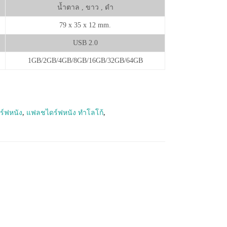
น้ำตาล , ขาว , ดำ
79 x 35 x 12 mm.
USB 2.0
1GB/2GB/4GB/8GB/16GB/32GB/64GB
์ฟหนัง
,
แฟลชไดร์ฟหนัง ทำโลโก้
,