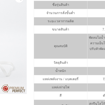
ชื่อรุ่นสินค้า
จำนวนการสั่งขั้นต่ำ
ระยะเวลาการผลิต
ขนาดสินค้า
7
พัดลมไอน้ำ
ความเย็นไ
คุณสมบัติ
ปรับหัวพัดล
วัสดุสินค้า
น้ำหนัก
แหล่งพลังงาน / แบตเตอรี่
T
แหล่งจ่ายไฟ
สี
ด
สกรีนโลโก