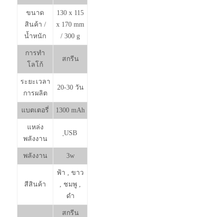
ขนาด
130 x 115
สินค้า /
x 170 mm
น้ำหนัก
/ 300 g
การทำ
สกรีน
โลโก้
ระยะเวลา
20-30 วัน
การผลิต
แบตเตอรี่
1300 mAh
แหล่ง
ฺUSB
พลังงาน
พลังงาน
3w
ฟ้า , ขาว
สีสินค้า
, ชมพู ,
ดำ
สกรีน