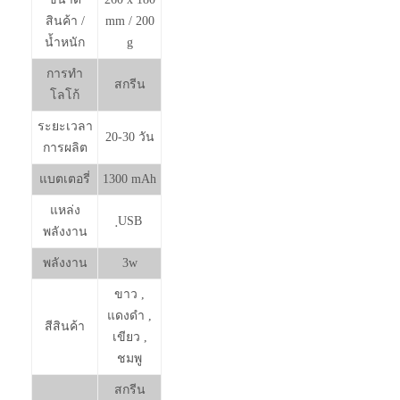
สินค้า /
mm / 200
น้ำหนัก
g
การทำ
สกรีน
โลโก้
ระยะเวลา
20-30 วัน
การผลิต
แบตเตอรี่
1300 mAh
แหล่ง
ฺUSB
พลังงาน
พลังงาน
3w
ขาว ,
แดงดำ ,
สีสินค้า
เขียว ,
ชมพู
สกรีน