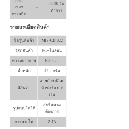
ระยะ
25-30 วัน
เวลา
–
ทำการ
การผลิต
รายละเอียดสินค้า
ชื่อรุ่นสินค้า
MIS-CB-022
วัสดุสินค้า
PC+ไนล่อน
ความยาวสาย
103.5 cm
น้ำหนัก
42.2 กรัม
สายดำ/เปลือก
สีสินค้า
หัวชาร์จ ดำ/
เงิน
สกรีนตาม
รูปแบบโลโก้
ต้องการ
การจ่ายไฟ
2.4A