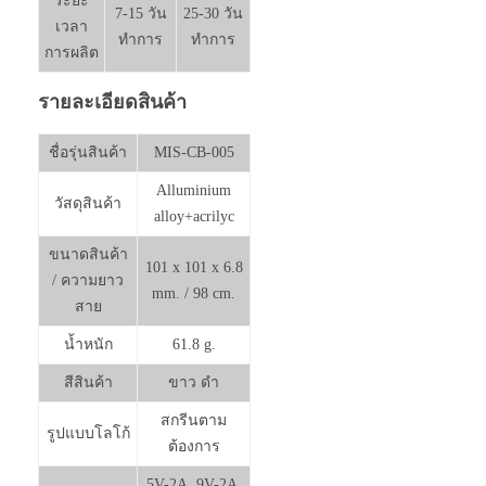
ระยะ
7-15 วัน
25-30 วัน
เวลา
ทำการ
ทำการ
การผลิต
รายละเอียดสินค้า
ชื่อรุ่นสินค้า
MIS-CB-005
Alluminium
วัสดุสินค้า
alloy+acrilyc
ขนาดสินค้า
101 x 101 x 6.8
/ ความยาว
mm. / 98 cm.
สาย
น้ำหนัก
61.8 g.
สีสินค้า
ขาว ดำ
สกรีนตาม
รูปแบบโลโก้
ต้องการ
5V-2A, 9V-2A,