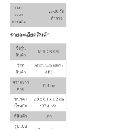
ระยะ
25-30 วัน
เวลา
–
ทำการ
การผลิต
รายละเอียดสินค้า
ชื่อรุ่น
MIS-CB-029
สินค้า
วัสดุ
Aluminum alloy /
สินค้า
ABS
ความยาว
11.4 cm
สาย
ขนาด /
2.9 x 8.1 x 1.2 cm
น้ำหนัก
/ 37.4 กรัม
สีสินค้า
เทา
รูปแบบ