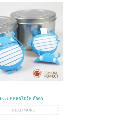
 051 แฟลชไดร์ฟ ตุ๊กตา
READ MORE