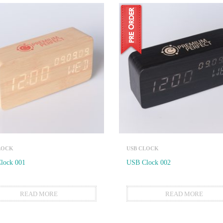
LOCK
USB CLOCK
lock 001
USB Clock 002
READ MORE
READ MORE