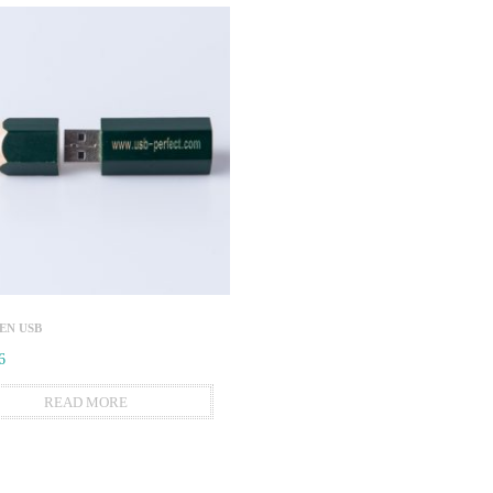
N USB
6
READ MORE