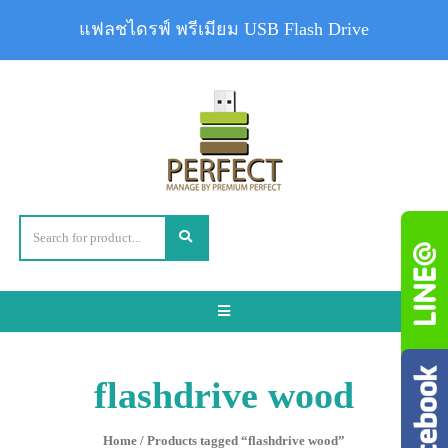
แฟลชไดรฟ์ พรีเมียม USB Flash Drive
Toggle
navigation
flashdrive wood
Home
/ Products tagged “flashdrive wood”