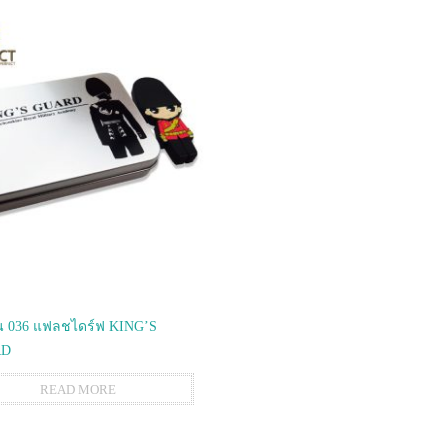
 036 แฟลชไดร์ฟ KING’S
RD
READ MORE