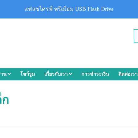
แฟลชไดรฟ์ พรีเมียม USB Flash Drive
งาน
โชว์รูม
เกี่ยวกับเรา
การชำระเงิน
ติดต่อเรา
็ก