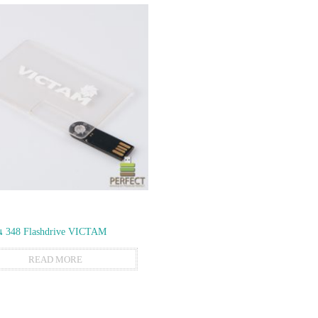
 348 Flashdrive VICTAM
READ MORE