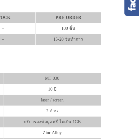
TOCK
PRE-ORDER
–
100 ชิ้น
–
15-20 วันทำการ
MT 030
10 ปี
laser / screen
2 ด้าน
บริการลงข้อมูลฟรี ไม่เกิน 1GB
Zinc Alloy