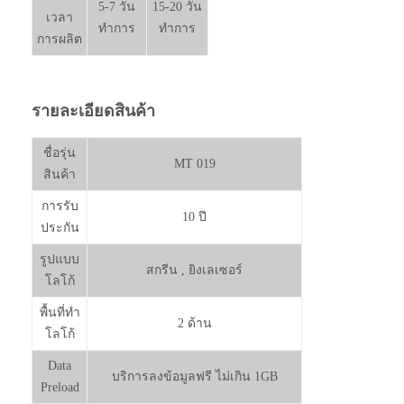
5-7 วัน
15-20 วัน
เวลา
ทำการ
ทำการ
การผลิต
รายละเอียดสินค้า
ชื่อรุ่น
MT 019
สินค้า
การรับ
10 ปี
ประกัน
รูปแบบ
สกรีน , ยิงเลเซอร์
โลโก้
พื้นที่ทำ
2 ด้าน
โลโก้
Data
บริการลงข้อมูลฟรี ไม่เกิน 1GB
Preload