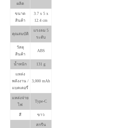
ผลิต
ขนาด
3.7 x 5 x
สินค้า
12.4 cm
แรงลม 5
คุณสมบัติ
ระดับ
วัสดุ
ABS
สินค้า
น้ำหนัก
131 g
แหล่ง
พลังงาน /
3,000 mAh
แบตเตอรี่
แหล่งจ่าย
Type-C
ไฟ
สี
ขาว
สกรีน