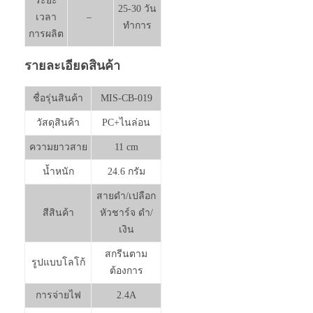
ระยะ
25-30 วัน
เวลา
–
ทำการ
การผลิต
รายละเอียดสินค้า
ชื่อรุ่นสินค้า
MIS-CB-019
วัสดุสินค้า
PC+ไนล่อน
ความยาวสาย
11 cm
น้ำหนัก
24.6 กรัม
สายดำ/เปลือก
สีสินค้า
หัวชาร์จ ดำ/
เงิน
สกรีนตาม
รูปแบบโลโก้
ต้องการ
การจ่ายไฟ
2.4A