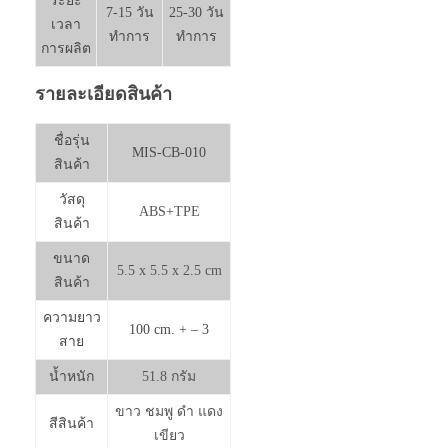
ระยะ
7-15 วัน
25-30 วัน
เวลา
ทำการ
ทำการ
การผลิต
รายละเอียดสินค้า
ชื่อรุ่น
MIS-CB-010
สินค้า
วัสดุ
ABS+TPE
สินค้า
ขนาด
5.5 x 5.5 x 2.5 cm
สินค้า
ความยาว
100 cm. + – 3
สาย
น้ำหนัก
51.8 กรัม
ขาว ชมพู ดำ แดง
สีสินค้า
เขียว