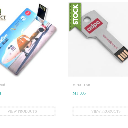
ายดี
METAL USB
1
MT 005
VIEW PRODUCTS
VIEW PRODUCTS