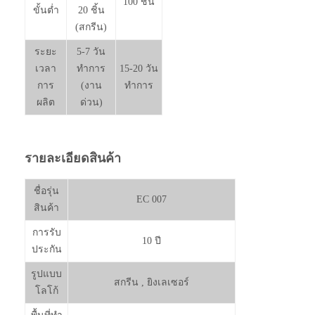
100 ชิ้น
ขั้นต่ำ
20 ชิ้น
(สกรีน)
ระยะ
5-7 วัน
เวลา
ทำการ
15-20 วัน
การ
(งาน
ทำการ
ผลิต
ด่วน)
รายละเอียดสินค้า
ชื่อรุ่น
EC 007
สินค้า
การรับ
10 ปี
ประกัน
รูปแบบ
สกรีน , ยิงเลเซอร์
โลโก้