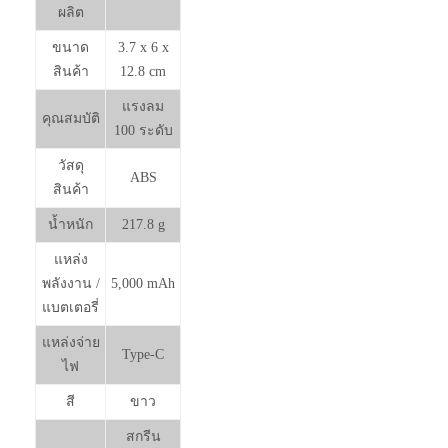
ผลิต
ขนาด
3.7 x 6 x
สินค้า
12.8 cm
แรงลม
คุณสมบัติ
100 ระดับ
วัสดุ
ABS
สินค้า
น้ำหนัก
217.8 g
แหล่ง
พลังงาน /
5,000 mAh
แบตเตอรี่
แหล่งจ่าย
Type-C
ไฟ
สี
ขาว
สกรีน