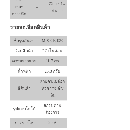
ระยะ
25-30 วัน
เวลา
–
ทำการ
การผลิต
รายละเอียดสินค้า
ชื่อรุ่นสินค้า
MIS-CB-020
วัสดุสินค้า
PC+ไนล่อน
ความยาวสาย
11.7 cm
น้ำหนัก
25.8 กรัม
สายดำ/เปลือก
สีสินค้า
หัวชาร์จ ดำ/
เงิน
สกรีนตาม
รูปแบบโลโก้
ต้องการ
การจ่ายไฟ
2.4A