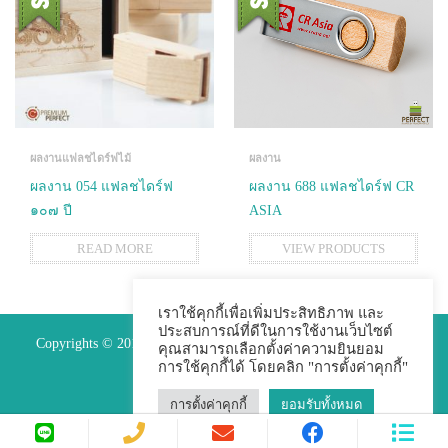
ผลงานแฟลชไดร์ฟไม้
ผลงาน
ผลงาน 054 แฟลชไดร์ฟ
ผลงาน 688 แฟลชไดร์ฟ CR
๑๐๗ ปี
ASIA
READ MORE
VIEW PRODUCTS
เราใช้คุกกี้เพื่อเพิ่มประสิทธิภาพ และ
ประสบการณ์ที่ดีในการใช้งานเว็บไซต์
Copyrights © 2015 Premium Perfect Co.,ltd. All Rights Reserved.
คุณสามารถเลือกตั้งค่าความยินยอม
การใช้คุกกี้ได้ โดยคลิก "การตั้งค่าคุกกี้"
การตั้งค่าคุกกี้
ยอมรับทั้งหมด