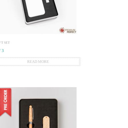
FT SET
 3
READ MORE