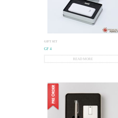
GIFT SET
GF 4
READ MORE