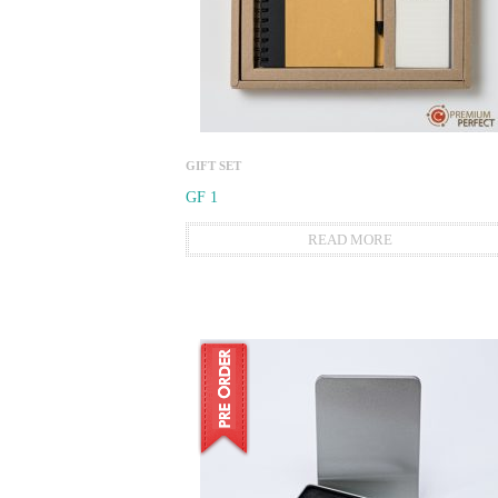
GIFT SET
GF 1
READ MORE