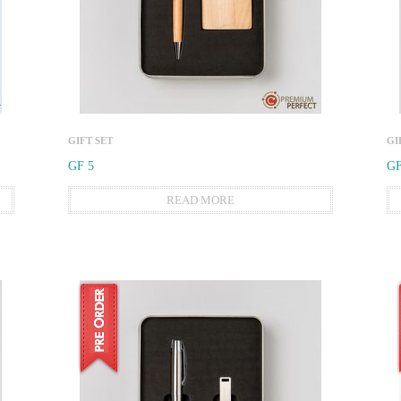
GIFT SET
GI
GF 5
GF
READ MORE