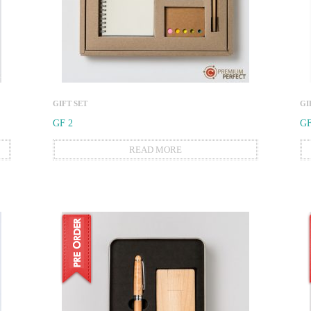
GIFT SET
GI
GF 2
GF
READ MORE