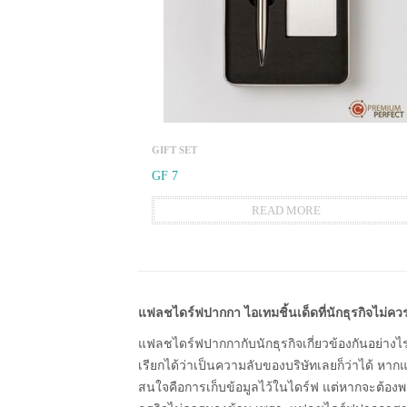
GIFT SET
GF 7
READ MORE
แฟลชไดร์ฟปากกา ไอเทมชิ้นเด็ดที่นักธุรกิจไม่ค
แฟลชไดร์ฟปากกากับนักธุรกิจเกี่ยวข้องกันอย่างไ
เรียกได้ว่าเป็นความลับของบริษัทเลยก็ว่าได้ หากแต
สนใจคือการเก็บข้อมูลไว้ในไดร์ฟ แต่หากจะต้อง