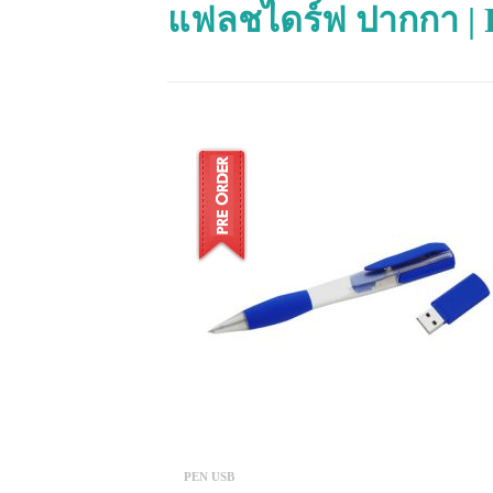
แฟลชไดร์ฟ ปากกา |
PEN USB