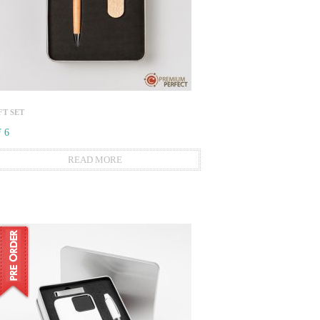
FT SET
 6
READ MORE