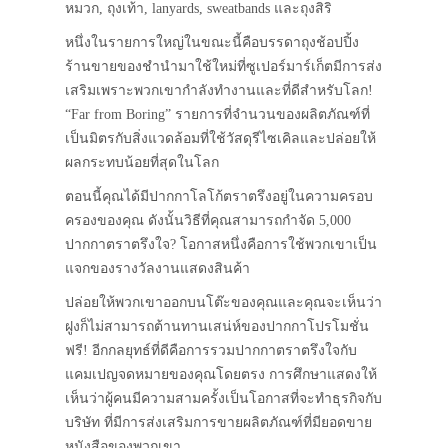
หมวก, ถุงเท้า, lanyards, sweatbands และถุงสิริ
หนึ่งในรายการใหญ่ในขณะนี้คือบรรดาถุงช้อปปิ้ง
ร้านขายของชำนำมาใช้ใหม่ที่ซูเปอร์มาร์เก็ตมีการส่ง
เสริมเพราะพวกเขากำลังทำงานและที่ดีสำหรับโลก!
“Far from Boring” รายการที่จำนวนของผลิตภัณฑ์ที่
เป็นมิตรกับสิ่งแวดล้อมที่ใช้วัสดุรีไซเคิลและปล่อยให้
ผลกระทบน้อยที่สุดในโลก
ตอนนี้คุณได้มีปากกาโลโก้ตราตรึงอยู่ในความครอบ
ครองของคุณ ดังนั้นวิธีที่คุณสามารถกำจัด 5,000
ปากกาตราตรึงใจ? โอกาสหนึ่งคือการใช้พวกเขาเป็น
แจกของรางวัลงานแสดงสินค้า
ปล่อยให้พวกเขาออกบนโต๊ะของคุณและคุณจะเห็นว่า
ฝูงก็ไม่สามารถต้านทานเสน่ห์ของปากกาโปรโมชั่น
ฟรี! อีกกลยุทธ์ที่ดีคือการรวมปากกาตราตรึงใจกับ
แคมเปญจดหมายของคุณโดยตรง การศึกษาแสดงให้
เห็นว่าผู้คนมีความสามครั้งเป็นโอกาสที่จะทำธุรกิจกับ
บริษัท ที่มีการส่งเสริมการขายผลิตภัณฑ์ที่มียอดขาย
หนังสือของพวกเขา