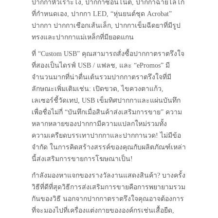
ปากกาหัวเราะโง่, ปากกาซ่อนโน้ต, ปากกาฉายโลโก้
ที่กำหนดเอง, ปากกา LED, “หุ่นยนต์ชุด Acrobat”
ปากกา ปากกาเชือกเส้นเล็ก, ปากกาเข็มฉีดยาที่มีรูป
ทรงและปากกาแม่เหล็กที่มียอดแกน
ที่ “Custom USB” คุณสามารถสั่งซื้อปากกาตราตรึงใจ
ที่สองเป็นไดรฟ์ USB / แฟลช, และ “ePromos” มี
จำนวนมากที่น่าตื่นเต้นรวมปากกาตราตรึงใจที่มี
ลักษณะเพิ่มเติมเช่น: เปิดขวด, ไขควงตาแก้ว,
เลเซอร์ชี้วัดเทป, USB เข็มทิศปากกาและแผ่นบันทึก
เพื่อชื่อไม่กี่ “บันทึกเมื่อสินค้าส่งเสริมการขาย” ความ
หลากหลายของปากกามีความแปลกใหม่รวมทั้ง
ความเครียดบรรเทาปากกาและปากกานวด! ไม่มีข้อ
จำกัด ในการคิดสร้างสรรค์ของคุณกับผลิตภัณฑ์เหล่า
นี้ส่งเสริมการขายการโฆษณาเป็น!
กำลังมองหาแจกของรางวัลงานแสดงสินค้า? บางครั้ง
วิธีที่ดีที่สุดวิธีการส่งเสริมการขายคือการพยายามรวม
กันของวิธี นอกจากปากกาตราตรึงใจคุณอาจต้องการ
ที่จะมองไปที่เครื่องแต่งกายขององค์กรเช่นเสื้อยืด,