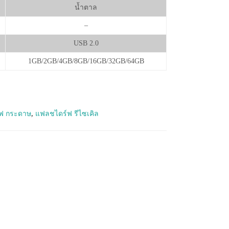
น้ำตาล
–
USB 2.0
1GB/2GB/4GB/8GB/16GB/32GB/64GB
ฟ กระดาษ
,
แฟลชไดร์ฟ รีไซเคิล