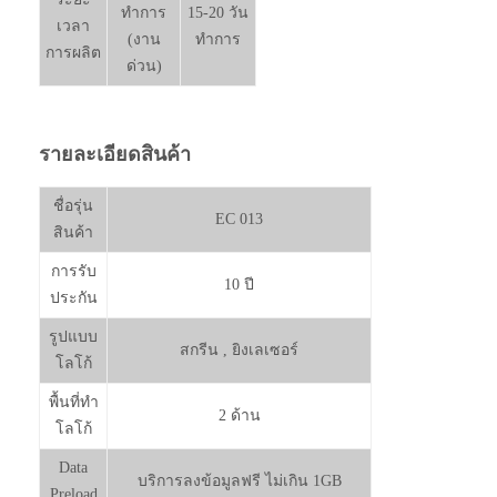
ทำการ
15-20 วัน
เวลา
(งาน
ทำการ
การผลิต
ด่วน)
รายละเอียดสินค้า
ชื่อรุ่น
EC 013
สินค้า
การรับ
10 ปี
ประกัน
รูปแบบ
สกรีน , ยิงเลเซอร์
โลโก้
พื้นที่ทำ
2 ด้าน
โลโก้
Data
บริการลงข้อมูลฟรี ไม่เกิน 1GB
Preload