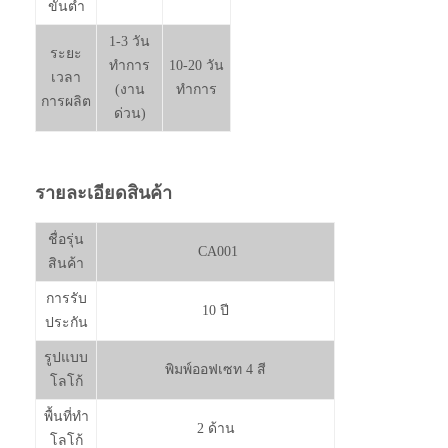
ขั้นต่ำ
1-3 วัน
ระยะ
ทำการ
10-20 วัน
เวลา
(งาน
ทำการ
การผลิต
ด่วน)
รายละเอียดสินค้า
ชื่อรุ่น
CA001
สินค้า
การรับ
10 ปี
ประกัน
รูปแบบ
พิมพ์ออฟเซท 4 สี
โลโก้
พื้นที่ทำ
2 ด้าน
โลโก้