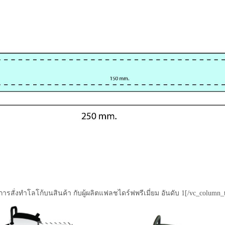
การสั่งทำโลโก้บนสินค้า กับผู้ผลิตแฟลชไดร์ฟพรีเมี่ยม อันดับ 1[/vc_column_t