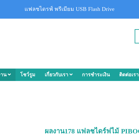
แฟลชไดรฟ์ พรีเมียม USB Flash Drive
งาน
โชว์รูม
เกี่ยวกับเรา
การชำระเงิน
ติดต่อเรา
ผลงาน178 แฟลชไดร์ฟไม้ PIB