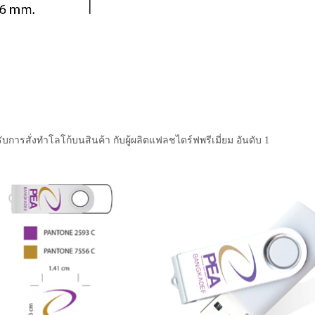
ับการสั่งทำโลโก้บนสินค้า กับผู้ผลิตแฟลชไดร์ฟพรีเมี่ยม อันดับ 1