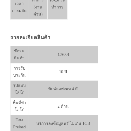
ทำการ
10-20 วัน
เวลา
(งาน
ทำการ
การผลิต
ด่วน)
รายละเอียดสินค้า
ชื่อรุ่น
CA001
สินค้า
การรับ
10 ปี
ประกัน
รูปแบบ
พิมพ์ออฟเซท 4 สี
โลโก้
พื้นที่ทำ
2 ด้าน
โลโก้
Data
บริการลงข้อมูลฟรี ไม่เกิน 1GB
Preload