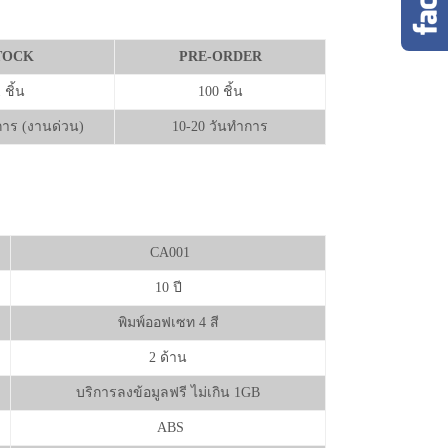
TOCK
PRE-ORDER
 ชิ้น
100 ชิ้น
การ (งานด่วน)
10-20 วันทำการ
CA001
10 ปี
พิมพ์ออฟเซท 4 สี
2 ด้าน
บริการลงข้อมูลฟรี ไม่เกิน 1GB
ABS