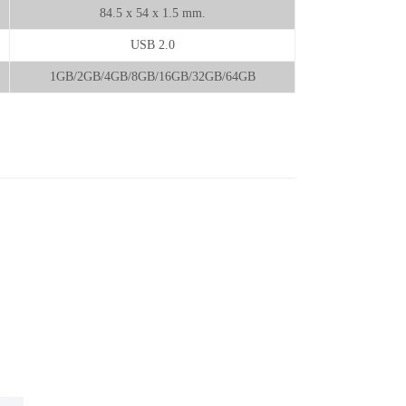
84.5 x 54 x 1.5 mm.
USB 2.0
1GB/2GB/4GB/8GB/16GB/32GB/64GB