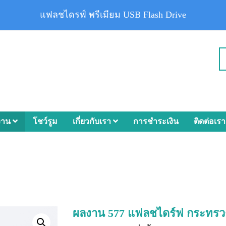
แฟลชไดรฟ์ พรีเมียม USB Flash Drive
งาน
โชว์รูม
เกี่ยวกับเรา
การชำระเงิน
ติดต่อเรา
ผลงาน 577 แฟลชไดร์ฟ กระทรว