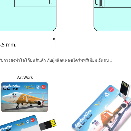
ับการสั่งทำโลโก้บนสินค้า กับผู้ผลิตแฟลชไดร์ฟพรีเมี่ยม อันดับ 1