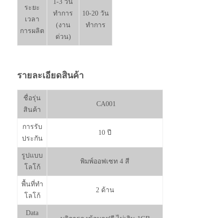
1-3 วัน
ระยะ
ทำการ
10-20 วัน
เวลา
(งาน
ทำการ
การผลิต
ด่วน)
รายละเอียดสินค้า
ชื่อรุ่น
CA001
สินค้า
การรับ
10 ปี
ประกัน
รูปแบบ
พิมพ์ออฟเซท 4 สี
โลโก้
พื้นที่ทำ
2 ด้าน
โลโก้
Data