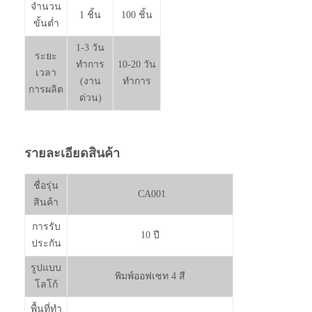
จำนวน
1 ชิ้น
100 ชิ้น
ขั้นต่ำ
1-3 วัน
ระยะ
ทำการ
10-20 วัน
เวลา
(งาน
ทำการ
การผลิต
ด่วน)
รายละเอียดสินค้า
ชื่อรุ่น
CA001
สินค้า
การรับ
10 ปี
ประกัน
รูปแบบ
พิมพ์ออฟเซท 4 สี
โลโก้
พื้นที่ทำ