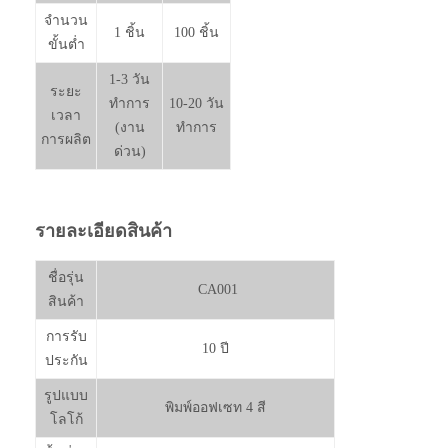
จำนวน
1 ชิ้น
100 ชิ้น
ขั้นต่ำ
1-3 วัน
ระยะ
ทำการ
10-20 วัน
เวลา
(งาน
ทำการ
การผลิต
ด่วน)
รายละเอียดสินค้า
ชื่อรุ่น
CA001
สินค้า
การรับ
10 ปี
ประกัน
รูปแบบ
พิมพ์ออฟเซท 4 สี
โลโก้