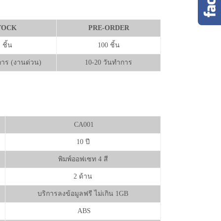
TOCK
PRE-ORDER
 ชิ้น
100 ชิ้น
การ (งานด่วน)
10-20 วันทำการ
CA001
10 ปี
พิมพ์ออฟเซท 4 สี
2 ด้าน
บริการลงข้อมูลฟรี ไม่เกิน 1GB
ABS