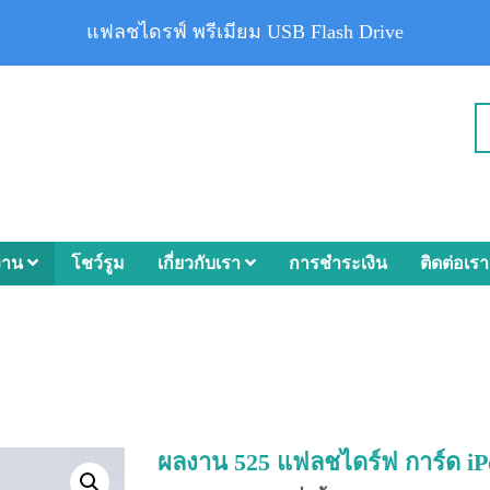
แฟลชไดรฟ์ พรีเมียม USB Flash Drive
งาน
โชว์รูม
เกี่ยวกับเรา
การชำระเงิน
ติดต่อเรา
ผลงาน 525 แฟลชไดร์ฟ การ์ด iP