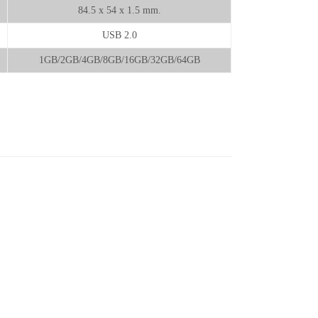
84.5 x 54 x 1.5 mm.
USB 2.0
1GB/2GB/4GB/8GB/16GB/32GB/64GB