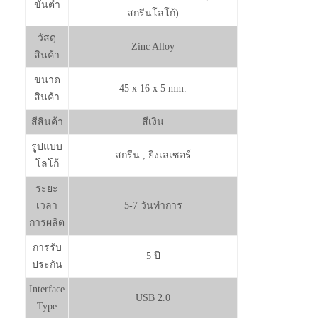
ขั้นต่ำ
สกรีนโลโก้)
วัสดุ
Zinc Alloy
สินค้า
ขนาด
45 x 16 x 5 mm.
สินค้า
สีสินค้า
สีเงิน
รูปแบบ
สกรีน , ยิงเลเซอร์
โลโก้
ระยะ
เวลา
5-7 วันทำการ
การผลิต
การรับ
5 ปี
ประกัน
Interface
USB 2.0
Type