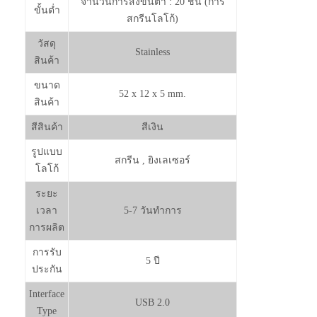
จำนวนการสั่งขั้นต่ำ : 20 ชิ้น (การ
ขั้นต่ำ
สกรีนโลโก้)
วัสดุ
Stainless
สินค้า
ขนาด
52 x 12 x 5 mm.
สินค้า
สีสินค้า
สีเงิน
รูปแบบ
สกรีน , ยิงเลเซอร์
โลโก้
ระยะ
เวลา
5-7 วันทำการ
การผลิต
การรับ
5 ปี
ประกัน
Interface
USB 2.0
Type