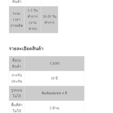
ขั้นต่ำ
1-3 วัน
ระยะ
ทำการ
10-20 วัน
เวลา
(งาน
ทำการ
การผลิต
ด่วน)
รายละเอียดสินค้า
ชื่อรุ่น
CA001
สินค้า
การรับ
10 ปี
ประกัน
รูปแบบ
พิมพ์ออฟเซท 4 สี
โลโก้
พื้นที่ทำ
2 ด้าน
โลโก้