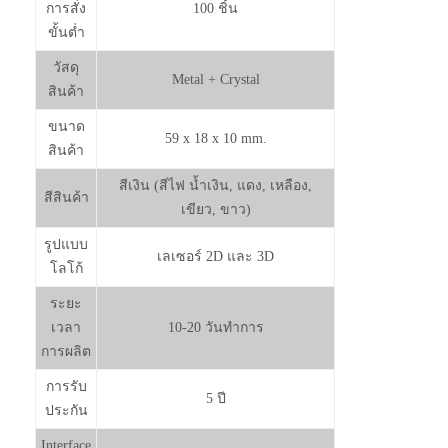
การสั่ง
100 ชิ้น
ขั้นต่ำ
วัสดุ
Metal + Crystal
สินค้า
ขนาด
59 x 18 x 10 mm.
สินค้า
สีเงิน (สีไฟ น้ำเงิน, แดง, เหลือง,
สีสินค้า
เขียว, ขาว)
รูปแบบ
เลเซอร์ 2D และ 3D
โลโก้
ระยะ
เวลา
10-20 วันทำการ
การผลิต
การรับ
5 ปี
ประกัน
Interface