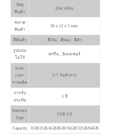
วัสดุ
Zinc Alloy
สินค้า
ขนาด
38 x 12 x 5 mm.
สินค้า
สีสินค้า
สีเงิน , สีทอง , สีดำ
รูปแบบ
สกรีน , ยิงเลเซอร์
โลโก้
ระยะ
เวลา
5-7 วันทำการ
การผลิต
การรับ
5 ปี
ประกัน
Interface
USB 2.0
Type
Capacity
1GB/2GB/4GB/8GB/16GB/32GB/64GB