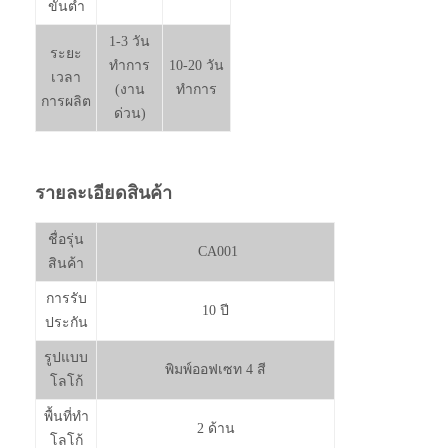
ขั้นต่ำ
1-3 วัน
ระยะ
ทำการ
10-20 วัน
เวลา
(งาน
ทำการ
การผลิต
ด่วน)
รายละเอียดสินค้า
ชื่อรุ่น
CA001
สินค้า
การรับ
10 ปี
ประกัน
รูปแบบ
พิมพ์ออฟเซท 4 สี
โลโก้
พื้นที่ทำ
2 ด้าน
โลโก้