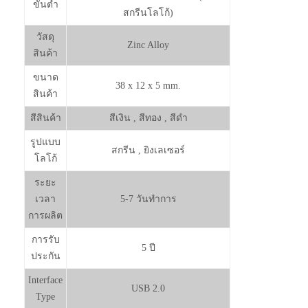
ขั้นต่ำ
สกรีนโลโก้)
วัสดุ
Zinc Alloy
สินค้า
ขนาด
38 x 12 x 5 mm.
สินค้า
สีสินค้า
สีเงิน , สีทอง , สีดำ
รูปแบบ
สกรีน , ยิงเลเซอร์
โลโก้
ระยะ
เวลา
5-7 วันทำการ
การผลิต
การรับ
5 ปี
ประกัน
Interface
USB 2.0
Type