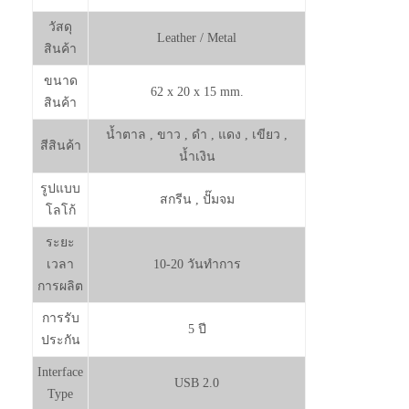
วัสดุ
Leather / Metal
สินค้า
ขนาด
62 x 20 x 15 mm.
สินค้า
น้ำตาล , ขาว , ดำ , แดง , เขียว ,
สีสินค้า
น้ำเงิน
รูปแบบ
สกรีน , ปั๊มจม
โลโก้
ระยะ
เวลา
10-20 วันทำการ
การผลิต
การรับ
5 ปี
ประกัน
Interface
USB 2.0
Type