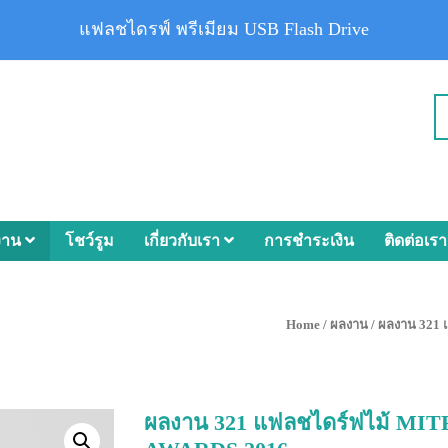
แฟลชไดรฟ์ พรีเมียม USB Flash Drive
งาน
โชว์รูม
เกี่ยวกับเรา
การชำระเงิน
ติดต่อเรา
Home
/
ผลงาน
/ ผลงาน 321
ผลงาน 321 แฟลชไดร์ฟไม้ M