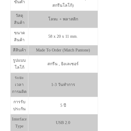
ขั้นต่ำ
สกรีนโลโก้)
วัสดุ
โลหะ + พลาสติก
สินค้า
ขนาด
58 x 20 x 11 mm.
สินค้า
สีสินค้า
Made To Order (Match Pantone)
รูปแบบ
สกรีน , ยิงเลเซอร์
โลโก้
ระยะ
เวลา
1-3 วันทำการ
การผลิต
การรับ
5 ปี
ประกัน
Interface
USB 2.0
Type